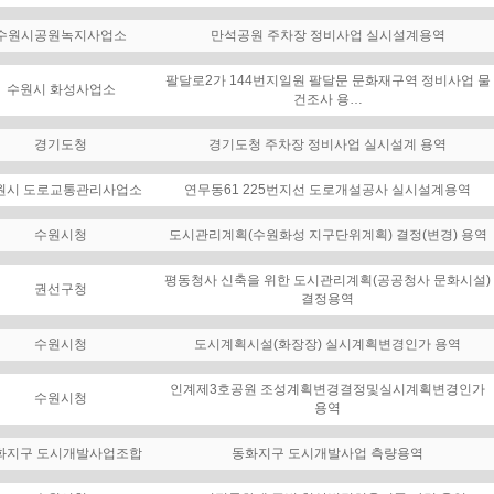
수원시공원녹지사업소
만석공원 주차장 정비사업 실시설계용역
팔달로2가 144번지일원 팔달문 문화재구역 정비사업 물
수원시 화성사업소
건조사 용…
경기도청
경기도청 주차장 정비사업 실시설계 용역
원시 도로교통관리사업소
연무동61 225번지선 도로개설공사 실시설계용역
수원시청
도시관리계획(수원화성 지구단위계획) 결정(변경) 용역
평동청사 신축을 위한 도시관리계획(공공청사 문화시설)
권선구청
결정용역
수원시청
도시계획시설(화장장) 실시계획변경인가 용역
인계제3호공원 조성계획변경결정및실시계획변경인가
수원시청
용역
화지구 도시개발사업조합
동화지구 도시개발사업 측량용역