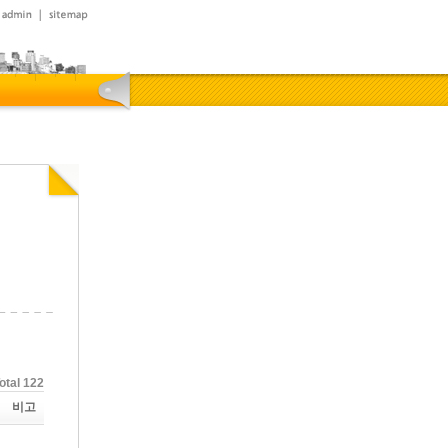
otal 122
비고