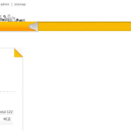
otal 122
비고