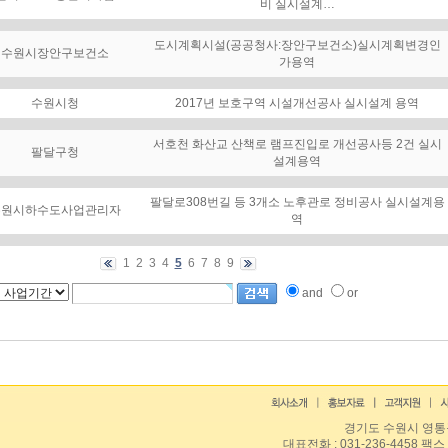
비 실시설계…
도시계획시설(공공청사:장안구보건소)실시계획변경인
수원시장안구보건소
가용역
수원시청
2017년 보호구역 시설개선공사 실시설계 용역
서호천 화산교 산책로 램프진입로 개선공사등 2건 실시
팔달구청
설계용역
팔달로308번길 등 3개소 노후관로 정비공사 실시설계용
수원시하수도사업관리자
역
1
2
3
4
5
6
7
8
9
and
or
경기도 수원시 영통구
대표전화 : 031-236-4458 팩스 :