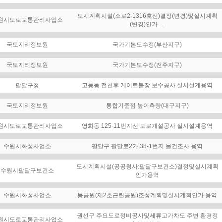
도시계획시설(소로2-1316호선)결정(변경)및실시계획
원시도로교통관리사업소
(변경)인가 …
국토지리정보원
국가기본도수정(부산지구)
국토지리정보원
국가기본도수정(전주지구)
팔달구청
고등동 전천후 게이트볼장 보수공사 실시설계용역
국토지리정보원
통합기준점 높이측량(대구지구)
원시도로교통관리사업소
영화동 125-11번지선 도로개설공사 실시설계용역
수원시화성사업소
팔달구 팔달로2가 38-1번지 물건조사 용역
도시계획시설(공공청사:팔달구보건소)결정및실시계획
수원시팔달구보건소
인가용역
수원시화성사업소
동공원(제2호근린공원)조성계획및실시계획인가 용역
권선구 주요도로정비공사및세류고가차도 주변 환경정
원시도로교통관리사업소