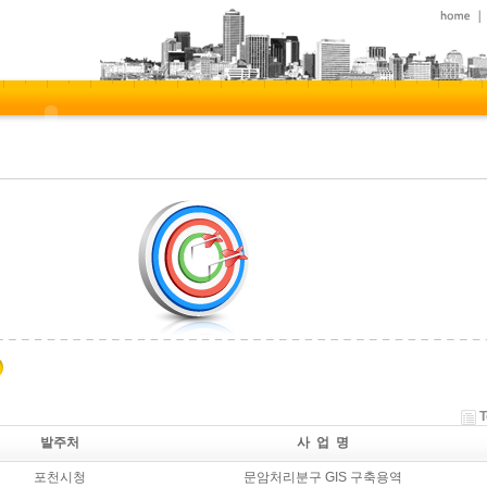
T
발주처
사 업 명
포천시청
문암처리분구 GIS 구축용역